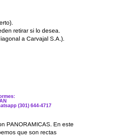
rto).
en retirar si lo desea.
iagonal a Carvajal S.A.).
formes:
AN
atsapp (301) 644-4717
 son PANORAMICAS. En este
sabemos que son rectas