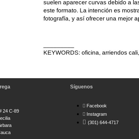
suelen aparecer curvas debido a las
este formato. La intención es mostr
fotografía, y así ofrecer una mejor 
_________
KEYWORDS: oficina, arriendos cali, 
rega
Síguenos
Facebook
 # 24 C-89
Instagram
ecilia
(301) 644-4717
árbara
 Cauca