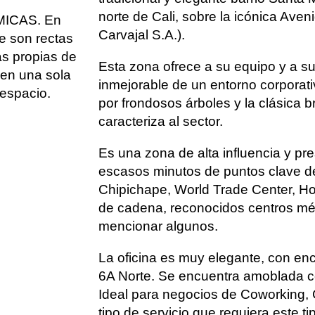
norte de Cali, sobre la icónica Aven
MICAS. En
Carvajal S.A.).
ue son rectas
as propias de
Esta zona ofrece a su equipo y a s
 en una sola
inmejorable de un entorno corporat
 espacio.
por frondosos árboles y la clásica b
caracteriza al sector.
Es una zona de alta influencia y pres
escasos minutos de puntos clave d
Chipichape, World Trade Center, 
de cadena, reconocidos centros médi
mencionar algunos.
La oficina es muy elegante, con en
6A Norte. Se encuentra amoblada co
Ideal para negocios de Coworking, C
tipo de servicio que requiera este t