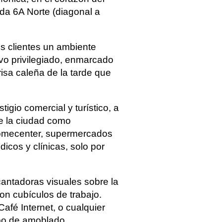
ida 6A Norte (diagonal a
us clientes un ambiente
ivo privilegiado, enmarcado
risa caleña de la tarde que
tigio comercial y turístico, a
e la ciudad como
Homecenter, supermercados
cos y clínicas, solo por
cantadoras visuales sobre la
n cubículos de trabajo.
afé Internet, o cualquier
ipo de amoblado.