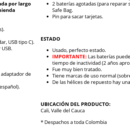
ada por largo
2 baterías agotadas (para reparar s
mienda
Safe Bag.
Pin para sacar tarjetas.
s).
ESTADO
ar, USB tipo C).
r USB.
Usado, perfecto estado.
IMPORTANTE:
Las baterías puede
tiempo de inactividad (2 años apr
Fue muy bien tratado.
n adaptador de
Tiene marcas de uso normal (sobre 
De las hélices de repuesto hay una
 español).
UBICACIÓN DEL PRODUCTO:
Cali, Valle del Cauca
* Despachos a toda Colombia