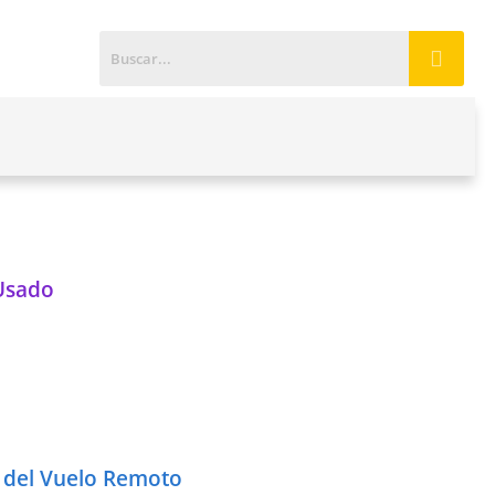
o
 Usado
s del Vuelo Remoto