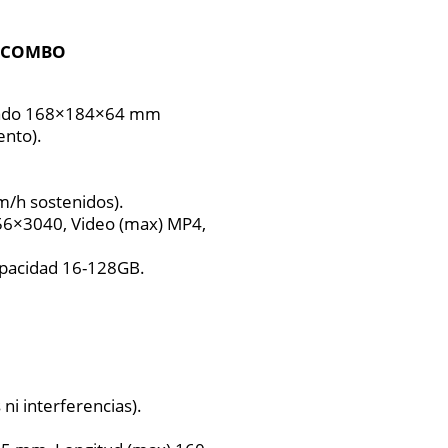
E COMBO
gado 168×184×64 mm
ento).
m/h sostenidos).
56×3040, Video (max) MP4,
apacidad 16-128GB.
ni interferencias).