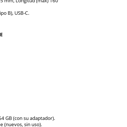
8,5 mm, Longitud (max) 160
ipo B), USB-C.
TE
64 GB (con su adaptador).
je (nuevos, sin uso).