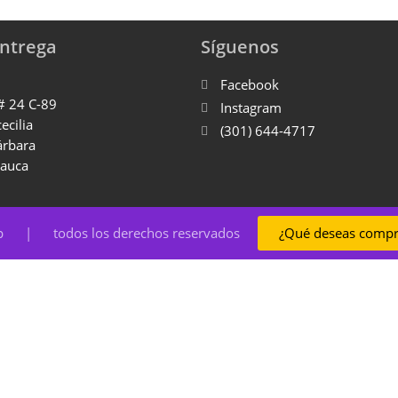
Entrega
Síguenos
Facebook
 # 24 C-89
Instagram
cecilia
(301) 644-4717
árbara
Cauca
op | todos los derechos reservados
¿Qué deseas compr