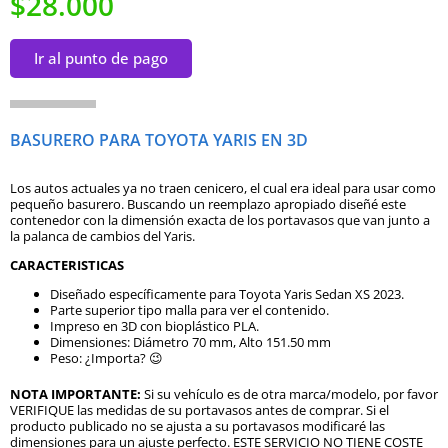
$28.000
Ir al punto de pago
BASURERO PARA TOYOTA YARIS EN 3D
Los autos actuales ya no traen cenicero, el cual era ideal para usar como
pequeño basurero. Buscando un reemplazo apropiado diseñé este
contenedor con la dimensión exacta de los portavasos que van junto a
la palanca de cambios del Yaris.
CARACTERISTICAS
Diseñado específicamente para Toyota Yaris Sedan XS 2023.
Parte superior tipo malla para ver el contenido.
Impreso en 3D con bioplástico PLA.
Dimensiones: Diámetro 70 mm, Alto 151.50 mm
Peso: ¿Importa? 😉
NOTA IMPORTANTE:
Si su vehículo es de otra marca/modelo, por favor
VERIFIQUE las medidas de su portavasos antes de comprar. Si el
producto publicado no se ajusta a su portavasos modificaré las
dimensiones para un ajuste perfecto. ESTE SERVICIO NO TIENE COSTE