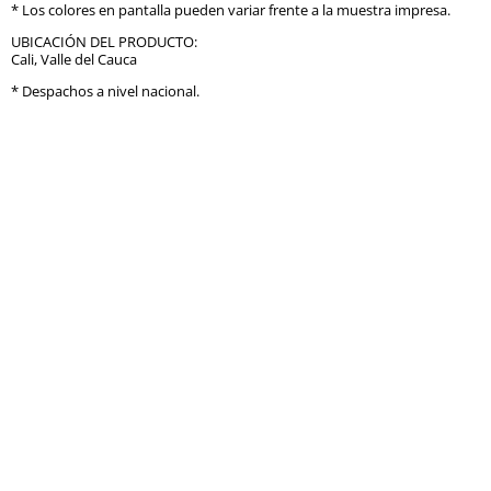
* Los colores en pantalla pueden variar frente a la muestra impresa.
UBICACIÓN DEL PRODUCTO:
Cali, Valle del Cauca
* Despachos a nivel nacional.
_________
KEYWORDS: basurero toyota yaris, basurero para portavasos, basurero
vehiculos, impresion 3d, pla, fdm, impresion3d,