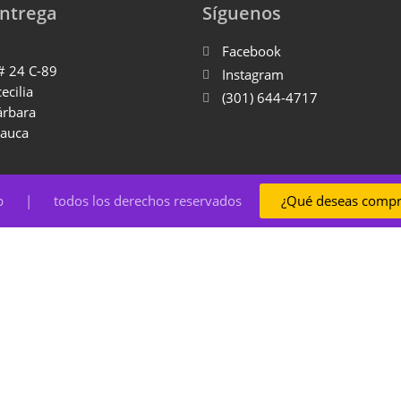
Entrega
Síguenos
Facebook
 # 24 C-89
Instagram
cecilia
(301) 644-4717
árbara
Cauca
op | todos los derechos reservados
¿Qué deseas compr