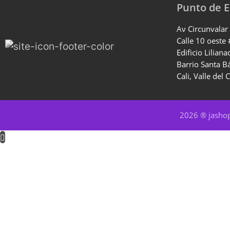
Punto de 
Av Circunvalar
Calle 10 oeste
Edificio Liliana
Barrio Santa B
Cali, Valle del 
2026 ® jash