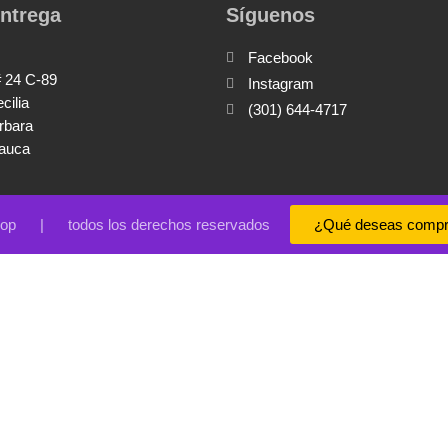
ntrega
Síguenos
Facebook
# 24 C-89
Instagram
ecilia
(301) 644-4717
rbara
Cauca
hop | todos los derechos reservados
¿Qué deseas compr