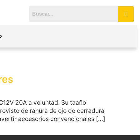
o
res
DC12V 20A a voluntad. Su taaño
Provisto de ranura de ojo de cerradura
nvertir accesorios convencionales […]