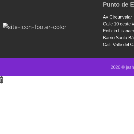
Punto de E
Av Circunvalar
Calle 10 oeste 
Edificio Lilianac
Barrio Santa Bá
Cali, Valle del 
2026 ® jas