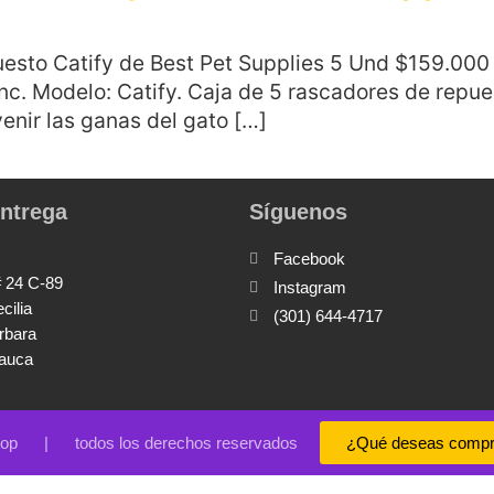
puesto Catify de Best Pet Supplies 5 Und $159.0
c. Modelo: Catify. Caja de 5 rascadores de repu
enir las ganas del gato […]
ntrega
Síguenos
Facebook
# 24 C-89
Instagram
ecilia
(301) 644-4717
rbara
Cauca
hop | todos los derechos reservados
¿Qué deseas compr